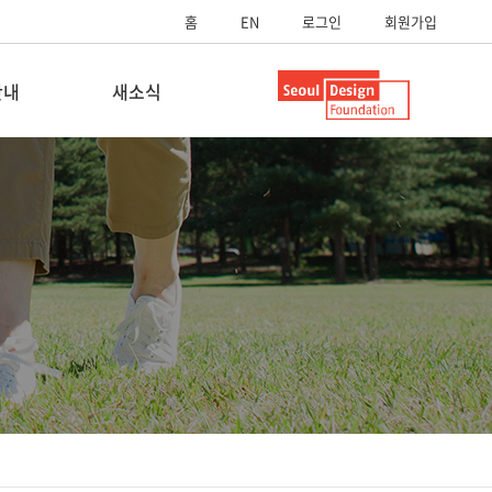
홈
EN
로그인
회원가입
안내
새소식
내
공지사항
내
보도자료
스
SUP영상
SUP스토리
자료실
FAQ
Q&A