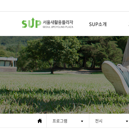
SUP소개
새활용이란
새활용플라자소개
CI 소개
인사말
조직도
협력기관
프로그램
오시는 길
전시