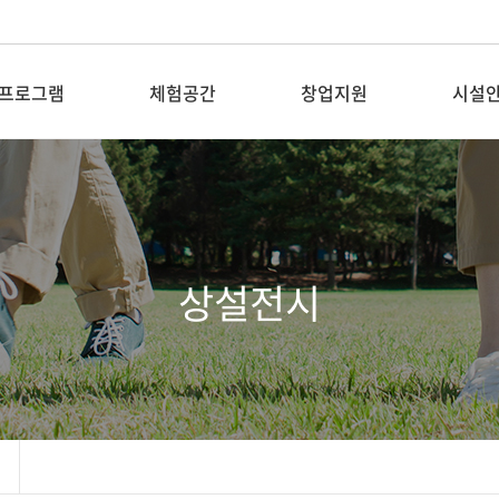
프로그램
체험공간
창업지원
시설
탐방&교육
새활용전시장
입주기업 공지
층별안
전시
소재은행
입주기업
대관안
상설전시
꿈꾸는 공장
입주기업 DIY키트
픽업버
숲퍼마켓