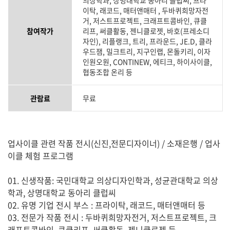
의상학과, 상명대학교 동아리 클럽씨, 프라
이탁, 래코드, 매터앤매터 , 두바퀴희망자전
거, 저스트프로젝트, 크래프트콤바인, 큐클
참여작가
리프, 써클활동, 젠니클로젯, 바호(프레소디
자인), 리플랭크, 트리, 프라운드, JE.D, 클라
우드잼, 밀크트리, 지구인랩, 몬돌키리, 이자
인원오원, CONTINEW, 에티크, 하이사이클,
협동조합 온리 등
관람료
무료
업사이클 관련 작품 전시(신진,전문디자이너) / 소재은행 / 업사
이클 체험 프로그램
01. 신생작품: 국민대학교 의상디자인학과, 성균관대학교 의상
학과, 상명대학교 동아리 클럽씨
02. 유명 기업 전시 부스 : 프라이탁, 래코드, 매터앤매터 등
03. 전문가 작품 전시 : 두바퀴희망자전거, 저스트프로젝트, 크
래프트콤바인, 큐클리프, 써클활동, 젠니클로젯 등