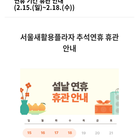
연휴 기간 휴관 안내
(2.15.(일)~2.18.(수))
서울새활용플라자 추석연휴 휴관
안내