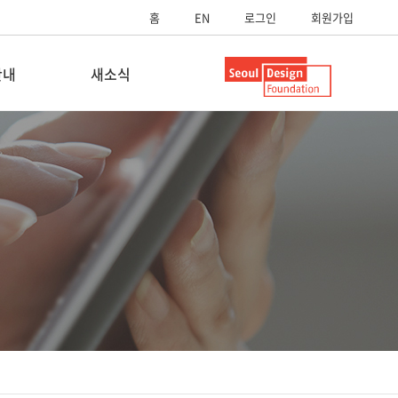
홈
EN
로그인
회원가입
안내
새소식
내
공지사항
내
보도자료
스
SUP영상
SUP스토리
자료실
FAQ
Q&A