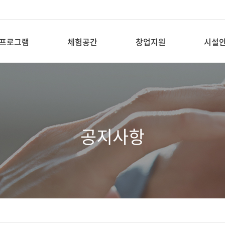
프로그램
체험공간
창업지원
시설
탐방&교육
새활용전시장
입주기업 공지
층별안
전시
소재은행
입주기업
대관안
공지사항
꿈꾸는 공장
입주기업 DIY키트
픽업버
숲퍼마켓