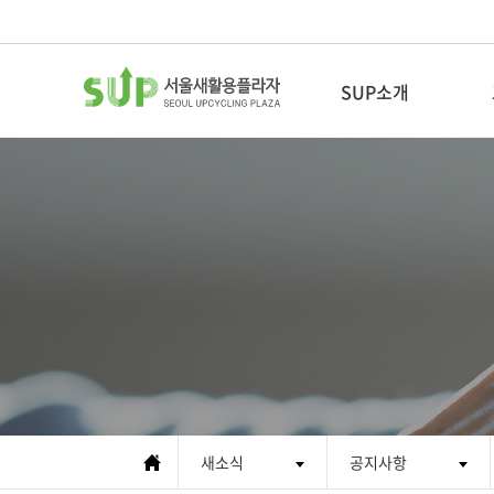
SUP소개
새활용이란
새활용플라자소개
CI 소개
인사말
조직도
협력기관
새소식
오시는 길
공지사항