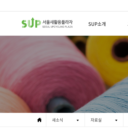
SUP소개
새활용이란
새활용플라자소개
CI 소개
인사말
조직도
협력기관
새소식
오시는 길
자료실