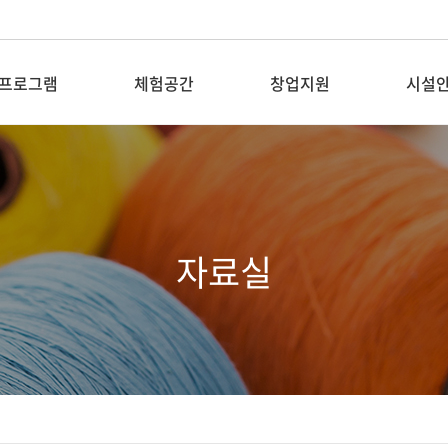
프로그램
체험공간
창업지원
시설
탐방&교육
새활용전시장
입주기업 공지
층별안
전시
소재은행
입주기업
대관안
자료실
꿈꾸는 공장
입주기업 DIY키트
픽업버
숲퍼마켓