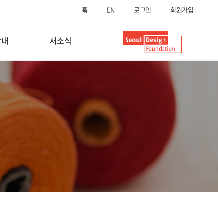
홈
EN
로그인
회원가입
안내
새소식
내
공지사항
내
보도자료
스
SUP영상
SUP스토리
자료실
FAQ
Q&A