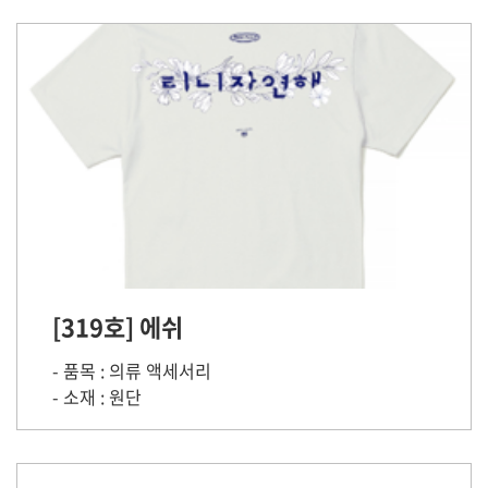
[319호] 에쉬
- 품목 : 의류 액세서리
- 소재 : 원단