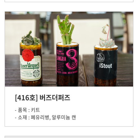
[416호] 버즈더퍼즈
- 품목 : 키트
- 소재 : 폐유리병, 알루미늄 캔