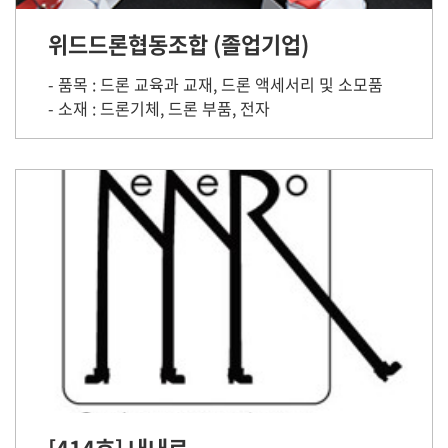
위드드론협동조합 (졸업기업)
- 품목 : 드론 교육과 교재, 드론 액세서리 및 소모품
- 소재 : 드론기체, 드론 부품, 전자
[414호] 내내로