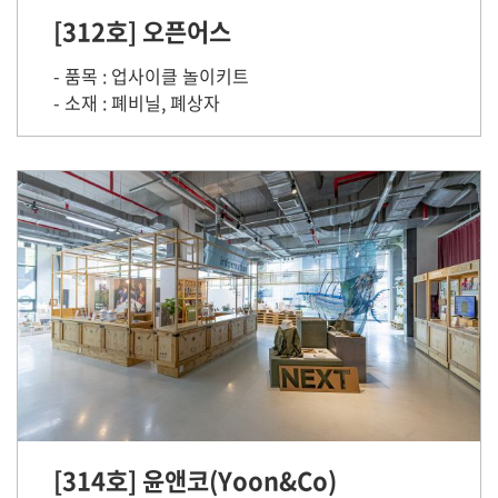
[312호] 오픈어스
- 품목 : 업사이클 놀이키트
- 소재 : 폐비닐, 폐상자
[314호] 윤앤코(Yoon&Co)